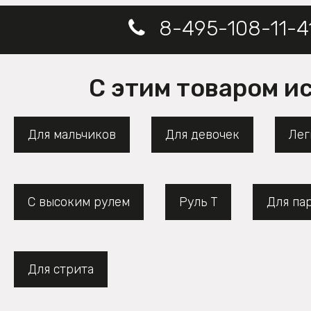
8-495-108-11-4
С этим товаром и
Для мальчиков
Для девочек
Лег
С высоким рулем
Руль Т
Для па
Для стрита